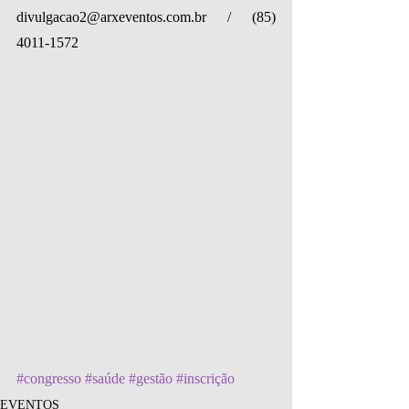
divulgacao2@arxeventos.com.br / (85) 
4011-1572
#congresso
#saúde
#gestão
#inscrição
EVENTOS